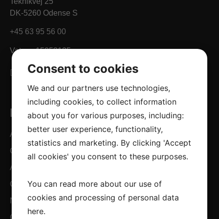
Teknikvej 25
DK-5260 Odense S
+45 63 95 56 00
Vat no. 15053135
Consent to cookies
We and our partners use technologies,
including cookies, to collect information
Links
about you for various purposes, including:
better user experience, functionality,
Automotive
statistics and marketing. By clicking 'Accept
Competencies
all cookies' you consent to these purposes.
About us
You can read more about our use of
Career
cookies and processing of personal data
News
here
.
Contact