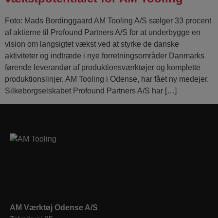
Foto: Mads Bordinggaard AM Tooling A/S sælger 33 procent
af aktierne til Profound Partners A/S for at underbygge en
vision om langsigtet vækst ved at styrke de danske
aktiviteter og indtræde i nye forretningsområder Danmarks
førende leverandør af produktionsværktøjer og komplette
produktionslinjer, AM Tooling i Odense, har fået ny medejer.
Silkeborgselskabet Profound Partners A/S har […]
AM Værktøj Odense A/S