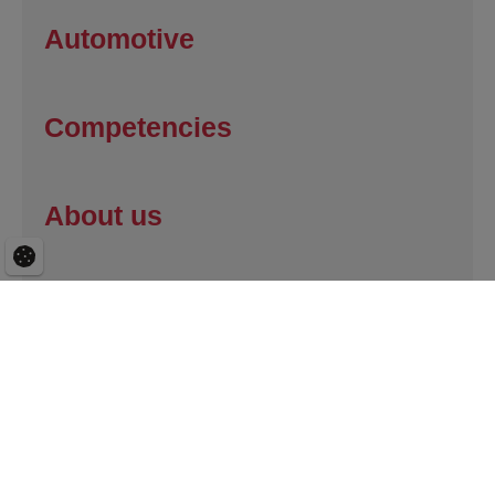
Automotive
Competencies
About us
Contact
Career
Injection Moulding Tools