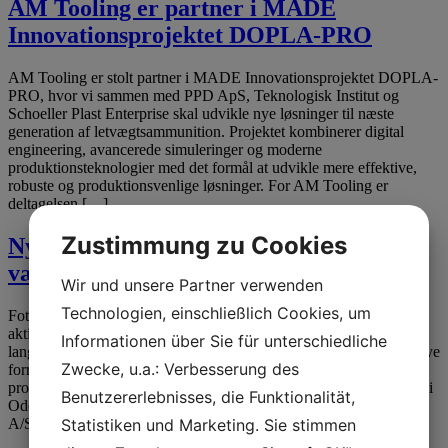
AM Tooling er partner i MADE
Innovationsprojektet DOPLA-PRO
AM Tooling er stolt partner i MADE Innovationsprojektet DOPLA-
PRO, hvor vi sammen med PPD ApS, Teknologisk Institut og
Schoeller Plast Enterprise skal udvikle nye løsninger til næste
generation af letvægtsammunition. Projektet kombinerer digital
engineering, avancerede simuleringer og moderne
produktionsteknologier med det formål at udvikle mere effektive,
robuste og produktionsvenlige løsninger. For AM Tooling er
deltagelsen […]
Zustimmung zu Cookies
Ny medejer skal være med til at sikre
vækstpotentialet for AM Tooling
Wir und unsere Partner verwenden
Technologien, einschließlich Cookies, um
Foto: Mads Bordinggaard AM Tooling A/S sælger 33 procent af
aktierne til Profound Partners A/S for at underbygge en vision om
Informationen über Sie für unterschiedliche
langsigtet vækst ved at styrke de danske aktiviteter og indtræde i nye
Zwecke, u.a.: Verbesserung des
forretningsområder Danmarks førende leverandør af
produktionsværktøjer og komplette produktionslinjer, AM Tooling i
Benutzererlebnisses, die Funktionalität,
Odense, har fået ny medejer. Silkeborgselskabet Profound Partners
A/S har […]
Statistiken und Marketing. Sie stimmen