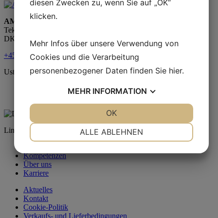
diesen Zwecken zu, wenn Sie auf „OK“
klicken.
AM Værktøj Odense A/S
Teknikvej 25
DK-5260 Odense S
Mehr Infos über unsere Verwendung von
+45 63 95 56 00
Cookies und die Verarbeitung
personenbezogener Daten finden Sie
hier
.
Ust-IdNr. 15053135
MEHR
INFORMATION
JA
NEIN
OK
JA
NEIN
NOTWENDIG
PRÄFERENZEN
Links
ALLE ABLEHNEN
Automobilindustrie
JA
NEIN
JA
NEIN
Kompetenzen
MARKETING
STATISTIKEN
Über uns
Karriere
Aktuelles
Kontakt
Cookie-Politik
Verkaufs- und Lieferbedingungen