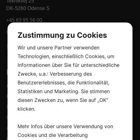
Teknikvej 25
DK-5260 Odense S
+45 63 95 56 00
Ust-IdNr. 15053135
Zustimmung zu Cookies
Wir und unsere Partner verwenden
Technologien, einschließlich Cookies, um
Informationen über Sie für unterschiedliche
Links
Zwecke, u.a.: Verbesserung des
Benutzererlebnisses, die Funktionalität,
Automobilindustrie
Statistiken und Marketing. Sie stimmen
Kompetenzen
diesen Zwecken zu, wenn Sie auf „OK“
Über uns
klicken.
Karriere
Mehr Infos über unsere Verwendung von
Aktuelles
Cookies und die Verarbeitung
Kontakt