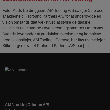
Foto: Mads Bordinggaard AM Tooling A/S sælger 33 procent
af aktierne til Profound Partners A/S for at underbygge en
vision om langsigtet vækst ved at styrke de danske
aktiviteter og indtræde i nye forretningsområder Danmarks
førende leverandør af produktionsværktøjer og komplette
produktionslinjer, AM Tooling i Odense, har fået ny medejer.
Silkeborgselskabet Profound Partners A/S har […]
AM Værktøj Odense A/S