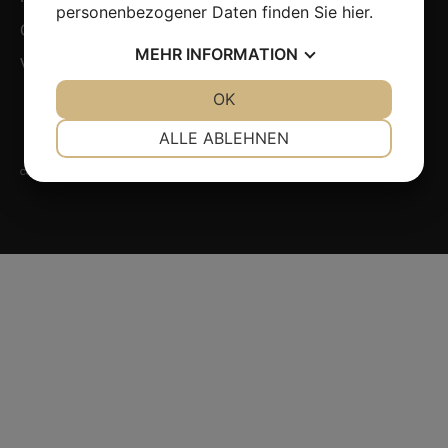
personenbezogener Daten finden Sie
hier
.
Cookie-Politik
MEHR
INFORMATION
Verkaufs- und Lieferbedingungen
JA
NEIN
OK
JA
NEIN
NOTWENDIG
PRÄFERENZEN
ALLE ABLEHNEN
JA
NEIN
JA
NEIN
Copyright 2022 © AM Tooling A/S
MARKETING
STATISTIKEN