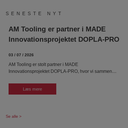
SENESTE NYT
AM Tooling er partner i MADE
Innovationsprojektet DOPLA-PRO
03 / 07 / 2026
AM Tooling er stolt partner i MADE
0
Innovationsprojektet DOPLA-PRO, hvor vi sammen
F
med PPD ApS, Teknologisk Institut og Schoeller
p
Plast...
u
Læs mere
Se alle >