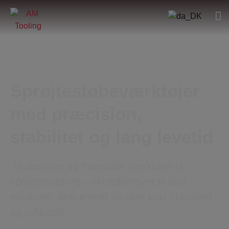
Sprøjtestøbeværktøjer
med præcision,
stabilitet og lang levetid
Vi designer og fremstiller værktøjer til
sprøjtestøbning – skræddersyet til dine
maskiner, dine emner og dine krav til kvalitet
og cyklustid.