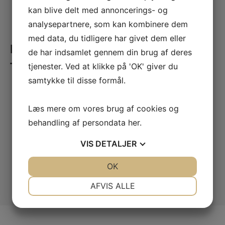
kan blive delt med annoncerings- og
analysepartnere, som kan kombinere dem
med data, du tidligere har givet dem eller
Hvorfor samarbejde med AM
de har indsamlet gennem din brug af deres
Tooling?
tjenester. Ved at klikke på 'OK' giver du
samtykke til disse formål.
Over 20 års erfaring med værktøjer til teknisk plast
Læs mere om vores brug af cookies og
Leverancer til medico, elektronik og fødevareindustrien
behandling af persondata
her
.
Korte leveringstider – dansk produktion og tæt dialog
VIS
DETALJER
Fokus på cyklustid, levetid og repeterbarhed
Design og fremstilling i samme hus
JA
NEJ
OK
JA
NEJ
NØDVENDIGE
PRÆFERENCER
AFVIS ALLE
JA
NEJ
JA
NEJ
MARKETING
STATISTIK